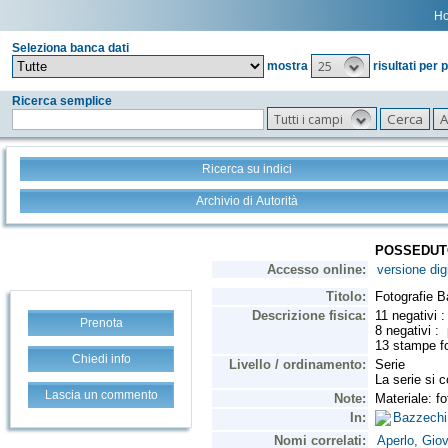
H
Seleziona banca dati
25
mostra
risultati per 
Ricerca semplice
Tutti i campi
Ricerca su indici
Archivio di Autorità
Prenota
Chiedi info
Lascia un commento