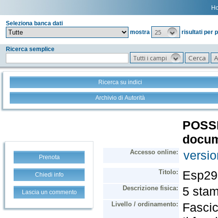
H
Seleziona banca dati
25
mostra
risultati per 
Ricerca semplice
Tutti i campi
Ricerca su indici
Archivio di Autorità
Prenota
Chiedi info
Lascia un commento