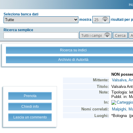
H
Seleziona banca dati
25
mostra
risultati per 
Ricerca semplice
Tutti i campi
Ricerca su indici
Archivio di Autorità
Prenota
Chiedi info
Lascia un commento