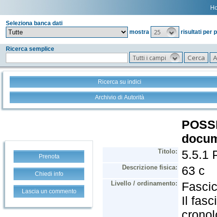
H
Seleziona banca dati
25
mostra
risultati per 
Ricerca semplice
Tutti i campi
Ricerca su indici
Archivio di Autorità
Prenota
Chiedi info
Lascia un commento