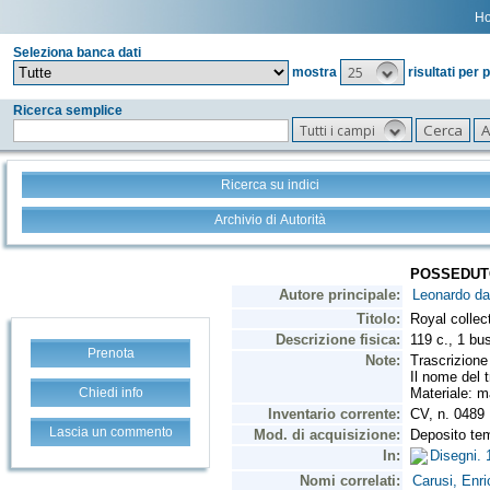
H
Seleziona banca dati
25
mostra
risultati per 
Ricerca semplice
Tutti i campi
Ricerca su indici
Archivio di Autorità
Prenota
Chiedi info
Lascia un commento