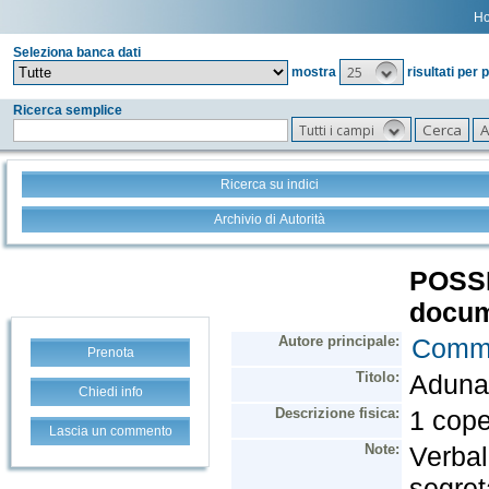
H
Seleziona banca dati
25
mostra
risultati per 
Ricerca semplice
Tutti i campi
Ricerca su indici
Archivio di Autorità
Prenota
Chiedi info
Lascia un commento