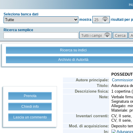
H
Seleziona banca dati
25
mostra
risultati per 
Ricerca semplice
Tutti i campi
Ricerca su indici
Archivio di Autorità
Prenota
Chiedi info
Lascia un commento