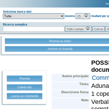
H
Seleziona banca dati
25
mostra
risultati per 
Ricerca semplice
Tutti i campi
Ricerca su indici
Archivio di Autorità
Prenota
Chiedi info
Lascia un commento