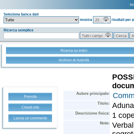
H
Seleziona banca dati
25
mostra
risultati per 
Ricerca semplice
Tutti i campi
Ricerca su indici
Archivio di Autorità
Prenota
Chiedi info
Lascia un commento