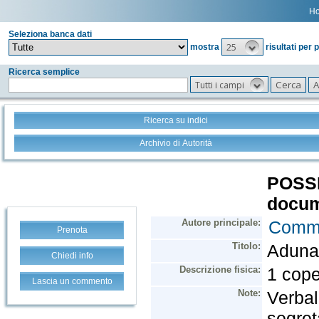
H
Seleziona banca dati
25
mostra
risultati per 
Ricerca semplice
Tutti i campi
Ricerca su indici
Archivio di Autorità
Prenota
Chiedi info
Lascia un commento