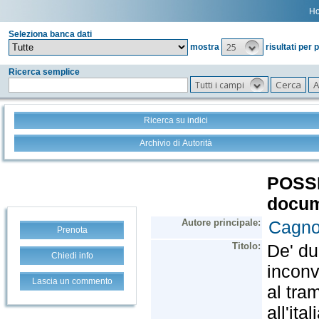
H
Seleziona banca dati
25
mostra
risultati per 
Ricerca semplice
Tutti i campi
Ricerca su indici
Archivio di Autorità
Prenota
Chiedi info
Lascia un commento