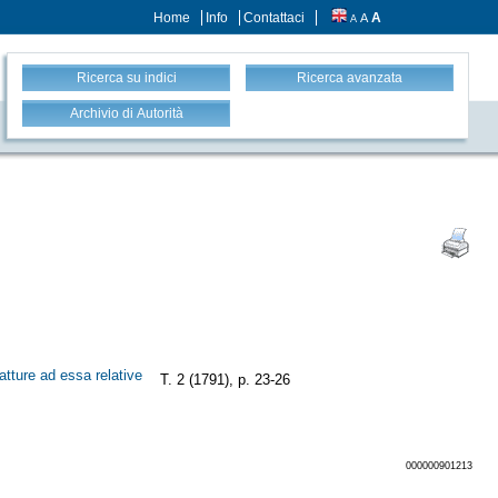
Home
Info
Contattaci
A
A
A
Ricerca su indici
Ricerca avanzata
Archivio di Autorità