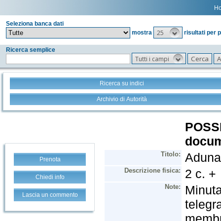
H
Seleziona banca dati
25
mostra
risultati per 
Ricerca semplice
Tutti i campi
Ricerca su indici
Archivio di Autorità
Prenota
Chiedi info
Lascia un commento