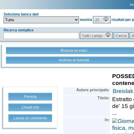
H
Seleziona banca dati
25
mostra
risultati per 
Ricerca semplice
Tutti i campi
Ricerca su indici
Archivio di Autorità
Prenota
Chiedi info
Lascia un commento