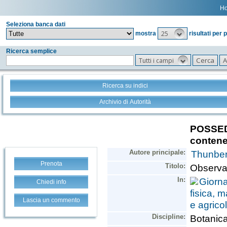
H
Seleziona banca dati
25
mostra
risultati per 
Ricerca semplice
Tutti i campi
Ricerca su indici
Archivio di Autorità
Prenota
Chiedi info
Lascia un commento