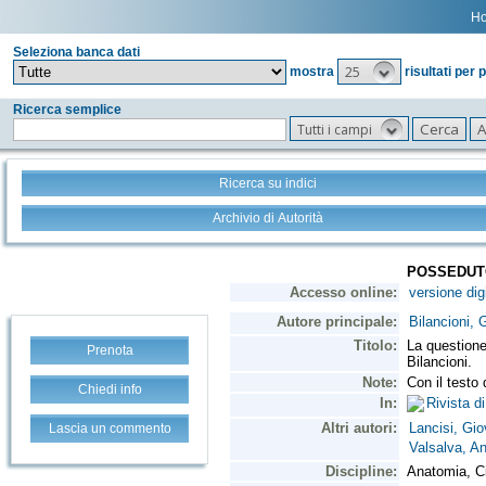
H
Seleziona banca dati
25
mostra
risultati per 
Ricerca semplice
Tutti i campi
Ricerca su indici
Archivio di Autorità
Prenota
Chiedi info
Lascia un commento