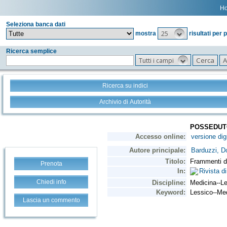
H
Seleziona banca dati
25
mostra
risultati per 
Ricerca semplice
Tutti i campi
Ricerca su indici
Archivio di Autorità
Prenota
Chiedi info
Lascia un commento