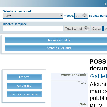
H
Seleziona banca dati
25
mostra
risultati per 
Ricerca semplice
Tutti i campi
Ricerca su indici
Archivio di Autorità
Prenota
Chiedi info
Lascia un commento