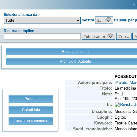
H
Seleziona banca dati
25
mostra
risultati per 
Ricerca semplice
Tutti i campi
Ricerca su indici
Archivio di Autorità
Prenota
Chiedi info
Lascia un commento