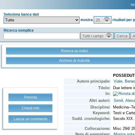
H
Seleziona banca dati
25
mostra
risultati per 
Ricerca semplice
Tutti i campi
Ricerca su indici
Archivio di Autorità
Prenota
Chiedi info
Lascia un commento