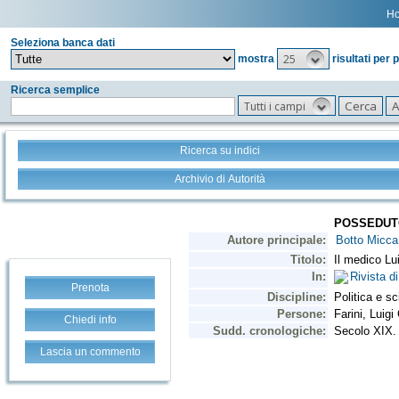
H
Seleziona banca dati
25
mostra
risultati per 
Ricerca semplice
Tutti i campi
Ricerca su indici
Archivio di Autorità
Prenota
Chiedi info
Lascia un commento