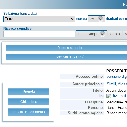
H
Seleziona banca dati
25
mostra
risultati per 
Ricerca semplice
Tutti i campi
Ricerca su indici
Archivio di Autorità
Prenota
Chiedi info
Lascia un commento