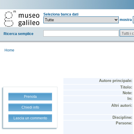
Seleziona banca dati
mostra
Tutti i
Ricerca semplice
Home
Prenota
Chiedi info
Lascia un commento