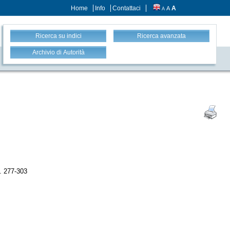
Home
Info
Contattaci
A
A
A
Ricerca su indici
Ricerca avanzata
Archivio di Autorità