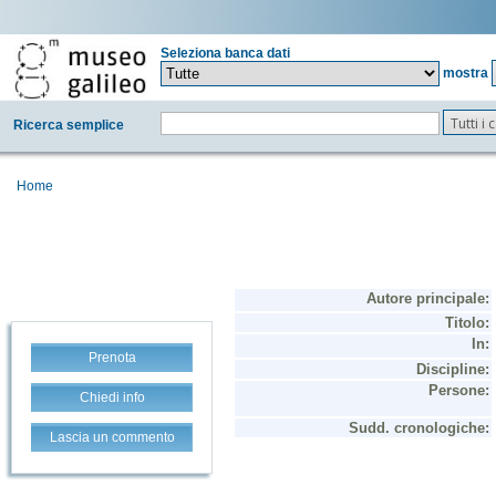
Seleziona banca dati
mostra
Tutti i
Ricerca semplice
Home
Prenota
Chiedi info
Lascia un commento