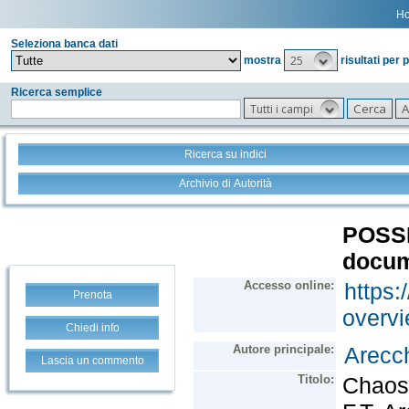
H
Seleziona banca dati
25
mostra
risultati per 
Ricerca semplice
Tutti i campi
Ricerca su indici
Archivio di Autorità
Prenota
Chiedi info
Lascia un commento