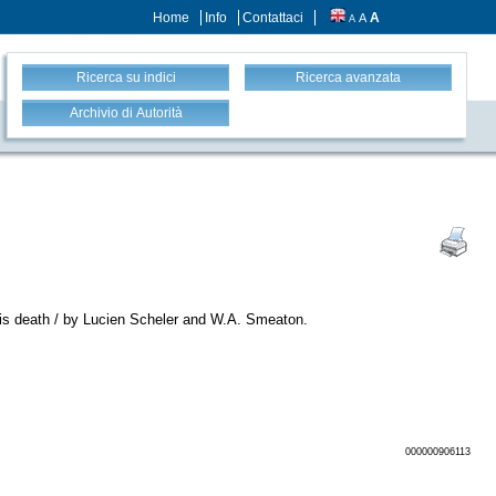
Home
Info
Contattaci
A
A
A
Ricerca su indici
Ricerca avanzata
Archivio di Autorità