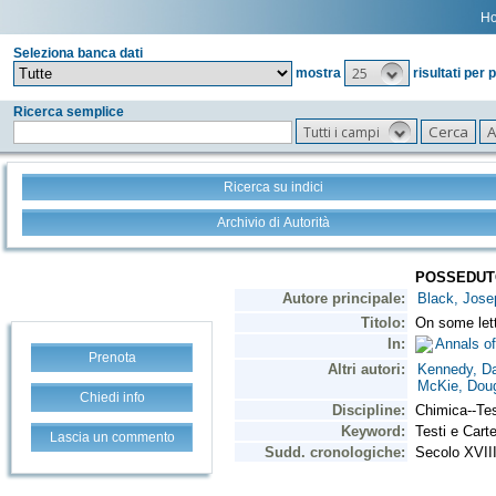
H
Seleziona banca dati
25
mostra
risultati per 
Ricerca semplice
Tutti i campi
Ricerca su indici
Archivio di Autorità
Prenota
Chiedi info
Lascia un commento