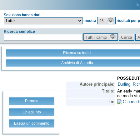
H
Seleziona banca dati
25
mostra
risultati per 
Ricerca semplice
Tutti i campi
Ricerca su indici
Archivio di Autorità
Prenota
Chiedi info
Lascia un commento