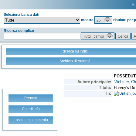
H
Seleziona banca dati
25
mostra
risultati per 
Ricerca semplice
Tutti i campi
Ricerca su indici
Archivio di Autorità
Prenota
Chiedi info
Lascia un commento