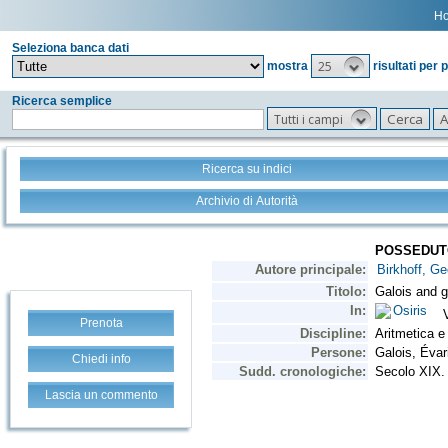
H
Seleziona banca dati
25
mostra
risultati per 
Ricerca semplice
Tutti i campi
Ricerca su indici
Archivio di Autorità
Prenota
Chiedi info
Lascia un commento