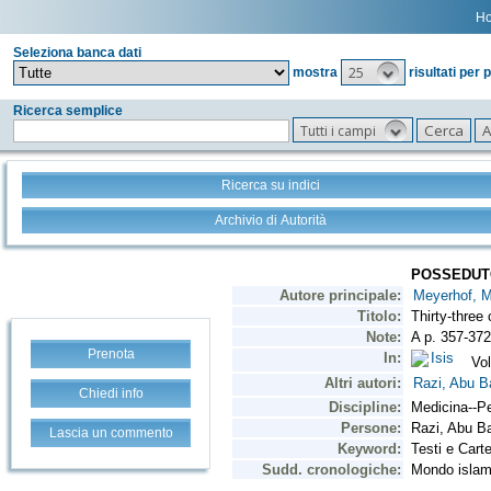
H
Seleziona banca dati
25
mostra
risultati per 
Ricerca semplice
Tutti i campi
Ricerca su indici
Archivio di Autorità
Prenota
Chiedi info
Lascia un commento