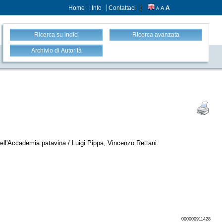
Home
Info
Contattaci
A
A
A
Ricerca su indici
Ricerca avanzata
Archivio di Autorità