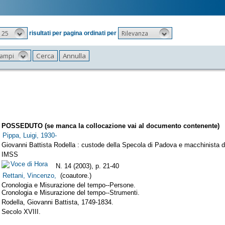
25
Rilevanza
risultati per pagina ordinati per
 campi