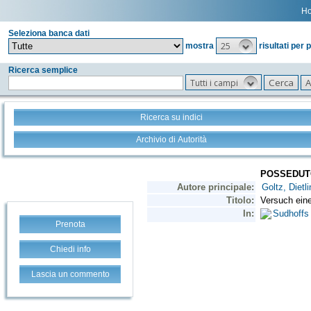
H
Seleziona banca dati
25
mostra
risultati per 
Ricerca semplice
Tutti i campi
Ricerca su indici
Archivio di Autorità
Prenota
Chiedi info
Lascia un commento