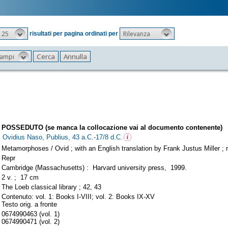
25
Rilevanza
risultati per pagina ordinati per
 campi