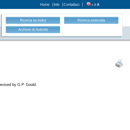
Home
Info
Contattaci
A
A
A
Ricerca su indici
Ricerca avanzata
Archivio di Autorità