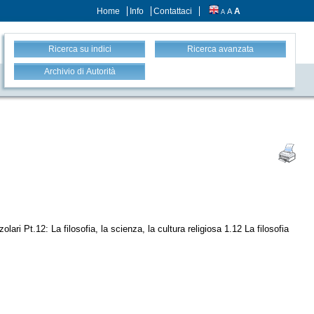
Home
Info
Contattaci
A
A
A
Ricerca su indici
Ricerca avanzata
Archivio di Autorità