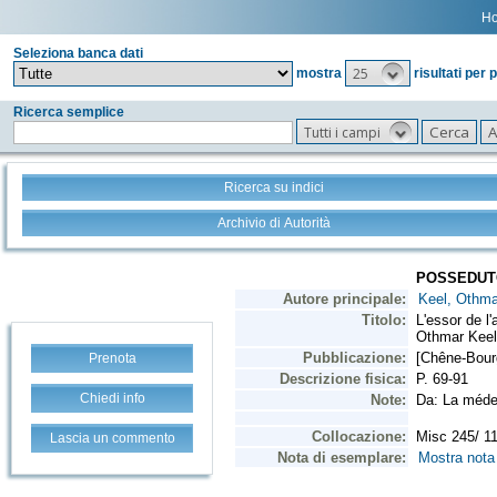
H
Seleziona banca dati
25
mostra
risultati per 
Ricerca semplice
Tutti i campi
Ricerca su indici
Archivio di Autorità
Prenota
Chiedi info
Lascia un commento