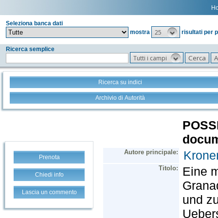
H
Seleziona banca dati
25
mostra
risultati per 
Ricerca semplice
Tutti i campi
Ricerca su indici
Archivio di Autorità
Prenota
Chiedi info
Lascia un commento