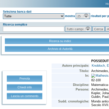
H
Seleziona banca dati
25
mostra
risultati per 
Ricerca semplice
Tutti i campi
Ricerca su indici
Archivio di Autorità
Prenota
Chiedi info
Lascia un commento