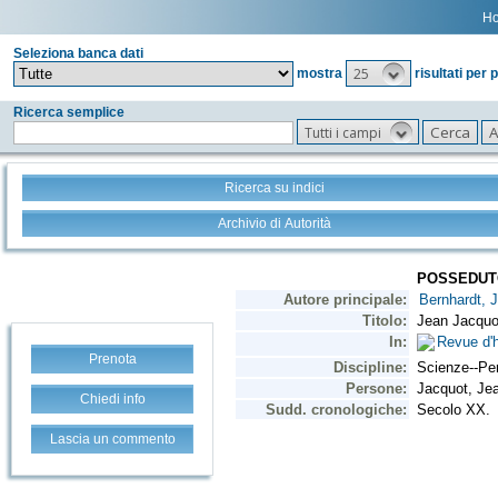
H
Seleziona banca dati
25
mostra
risultati per 
Ricerca semplice
Tutti i campi
Ricerca su indici
Archivio di Autorità
Prenota
Chiedi info
Lascia un commento