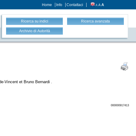
Home
Info
Contattaci
A
A
A
Ricerca su indici
Ricerca avanzata
Archivio di Autorità