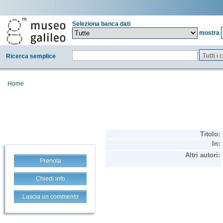
Seleziona banca dati
mostra
Tutti i
Ricerca semplice
Home
Prenota
Chiedi info
Lascia un commento