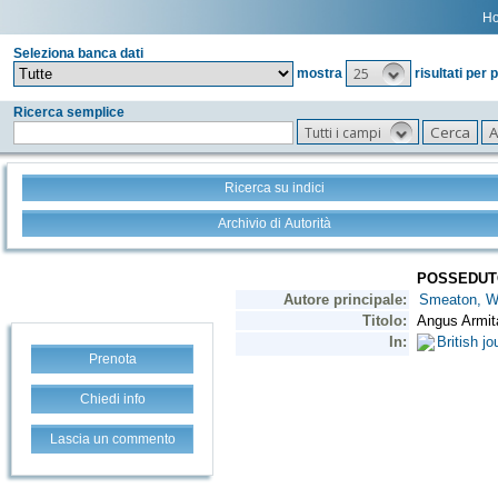
H
Seleziona banca dati
25
mostra
risultati per 
Ricerca semplice
Tutti i campi
Ricerca su indici
Archivio di Autorità
Prenota
Chiedi info
Lascia un commento