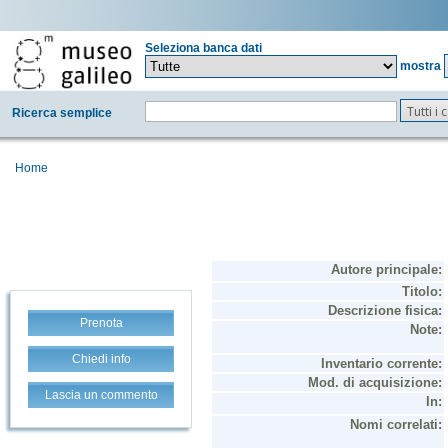
Seleziona banca dati
mostra
Tutti i
Ricerca semplice
Home
Prenota
Chiedi info
Lascia un commento