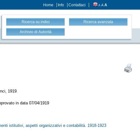
Home
Info
Contattaci
A
A
A
Ricerca su indici
Ricerca avanzata
Archivio di Autorità