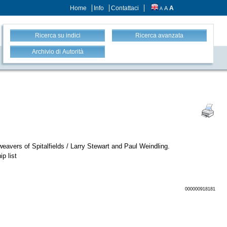
Home
Info
Contattaci
A
A
A
Ricerca su indici
Ricerca avanzata
Archivio di Autorità