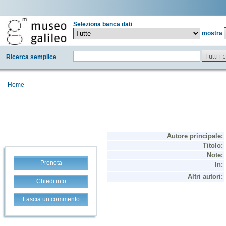
Seleziona banca dati
mostra
Tutti i
Ricerca semplice
Home
Prenota
Chiedi info
Lascia un commento