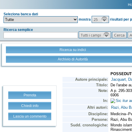
H
Seleziona banca dati
25
mostra
risultati per 
Ricerca semplice
Tutti i campi
Ricerca su indici
Archivio di Autorità
Prenota
Chiedi info
Lascia un commento