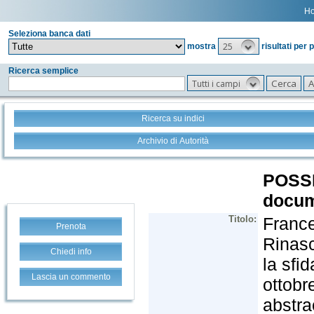
H
Seleziona banca dati
25
mostra
risultati per 
Ricerca semplice
Tutti i campi
Ricerca su indici
Archivio di Autorità
Prenota
Chiedi info
Lascia un commento