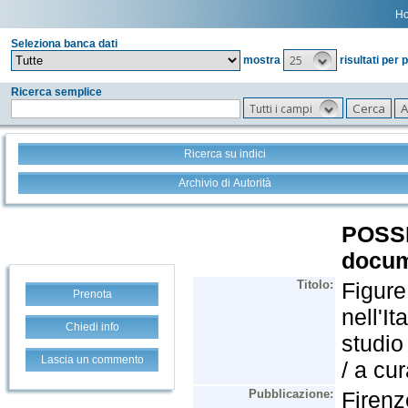
H
Seleziona banca dati
25
mostra
risultati per 
Ricerca semplice
Tutti i campi
Ricerca su indici
Archivio di Autorità
Prenota
Chiedi info
Lascia un commento