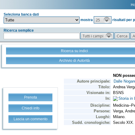
H
Seleziona banca dati
25
mostra
risultati per 
Ricerca semplice
Tutti i campi
Ricerca su indici
Archivio di Autorità
Prenota
Chiedi info
Lascia un commento