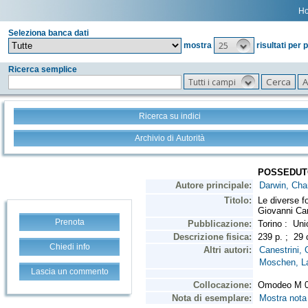
H
Seleziona banca dati
25
mostra
risultati per 
Ricerca semplice
Tutti i campi
Ricerca su indici
Archivio di Autorità
Prenota
Chiedi info
Lascia un commento