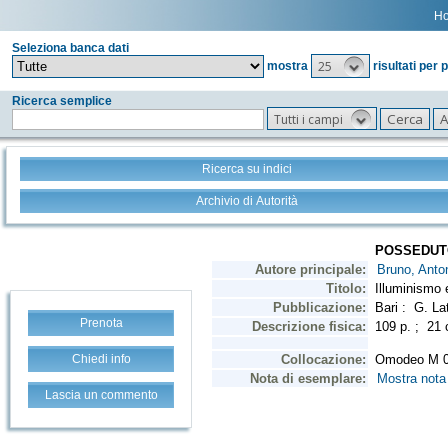
H
Seleziona banca dati
25
mostra
risultati per 
Ricerca semplice
Tutti i campi
Ricerca su indici
Archivio di Autorità
Prenota
Chiedi info
Lascia un commento