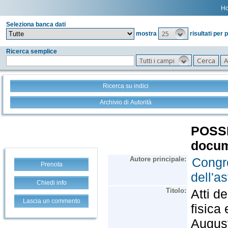
H
Seleziona banca dati
25
mostra
risultati per 
Ricerca semplice
Tutti i campi
Ricerca su indici
Archivio di Autorità
Prenota
Chiedi info
Lascia un commento